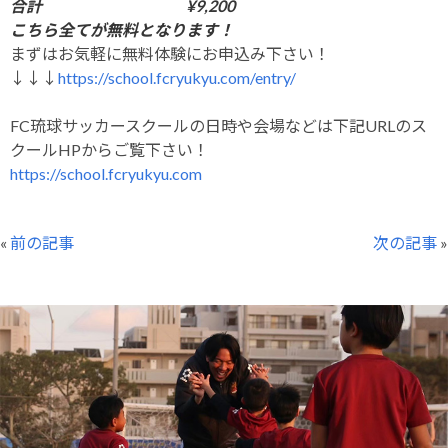
合計 ¥9,200
こちら全てが無料となります！
まずはお気軽に無料体験にお申込み下さい！
↓↓↓
https://school.fcryukyu.com/entry/
FC琉球サッカースクールの日時や会場などは下記URLのス
クールHPからご覧下さい！
https://school.fcryukyu.com
«
前の記事
次の記事
»