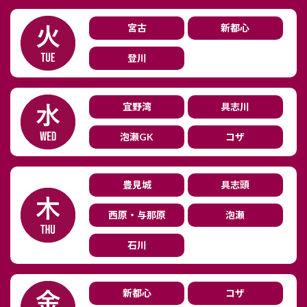
宮古
新都心
登川
宜野湾
具志川
泡瀬GK
コザ
豊見城
具志頭
西原・与那原
泡瀬
石川
新都心
コザ