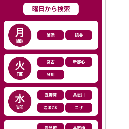
曜日から検索
浦添
読谷
宮古
新都心
登川
宜野湾
具志川
泡瀬GK
コザ
豊見城
具志頭