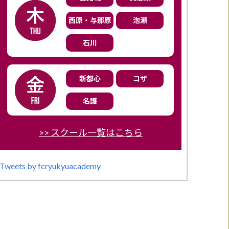
西原・与那原
泡瀬
石川
新都心
コザ
名護
>> スクール一覧はこちら
Tweets by fcryukyuacademy