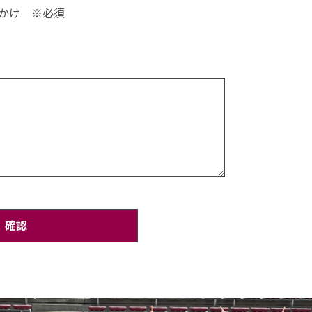
っかけ
※必須