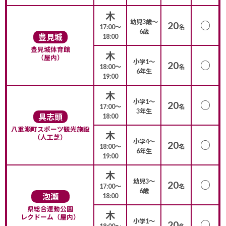
木
幼児3歳〜
○
20
17:00〜
名
6歳
豊見城
18:00
豊見城体育館
木
（屋内）
小学1〜
○
20
18:00〜
名
6年生
19:00
木
小学1〜
○
20
17:00〜
名
3年生
具志頭
18:00
八重瀬町スポーツ観光施設
木
（人工芝）
小学4〜
○
20
18:00〜
名
6年生
19:00
木
幼児3〜
○
20
17:00〜
名
6歳
泡瀬
18:00
県総合運動公園
木
レクドーム（屋内）
小学1〜
○
20