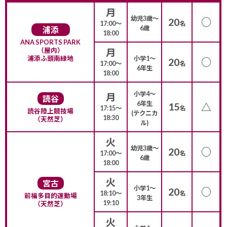
月
幼児3歳〜
○
20
17:00〜
名
6歳
浦添
18:00
ANA SPORTS PARK
（屋内）
月
浦添ふ頭南緑地
小学1〜
○
20
17:00〜
名
6年生
18:00
小学4〜
月
読谷
6年生
15
△
17:15〜
名
読谷陸上競技場
(テクニカ
18:30
（天然芝）
ル)
火
幼児3歳〜
○
20
17:00〜
名
6歳
18:00
火
宮古
小学1〜
○
20
18:10〜
名
前福多目的運動場
3年生
19:10
（天然芝）
火