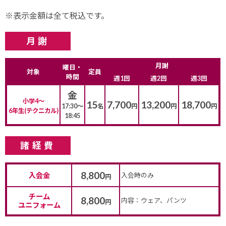
※表示金額は全て税込です。
月謝
月謝
曜日・
対象
定員
時間
週1回
週2回
週3回
金
小学4～
15
7,700
13,200
18,700
17:30～
名
円
円
円
6年生(テクニカル)
18:45
諸経費
8,800
入会金
入会時のみ
円
チーム
8,800
内容：ウェア、パンツ
円
ユニフォーム