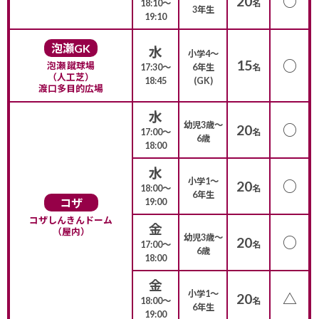
○
20
18:10〜
名
3年生
19:10
泡瀬GK
水
小学4〜
15
○
泡瀬 蹴球場
17:30〜
6年生
名
（人工芝）
18:45
(GK)
渡口多目的広場
水
幼児3歳〜
○
20
17:00〜
名
6歳
18:00
水
小学1〜
○
20
18:00〜
名
6年生
コザ
19:00
コザしんきんドーム
金
（屋内）
幼児3歳〜
○
20
17:00〜
名
6歳
18:00
金
小学1〜
△
20
18:00〜
名
6年生
19:00