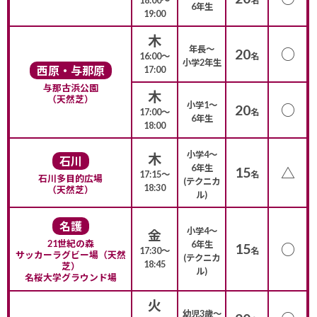
18:00〜
名
6年生
19:00
木
年長〜
○
20
16:00〜
名
小学2年生
西原・与那原
17:00
与那古浜公園
木
（天然芝）
小学1〜
○
20
17:00〜
名
6年生
18:00
小学4〜
木
石川
6年生
15
△
17:15〜
名
石川多目的広場
(テクニカ
18:30
（天然芝）
ル)
名護
小学4〜
金
21世紀の森
6年生
15
○
17:30〜
名
サッカーラグビー場（天然
(テクニカ
18:45
芝）
ル)
名桜大学グラウンド場
火
幼児3歳〜