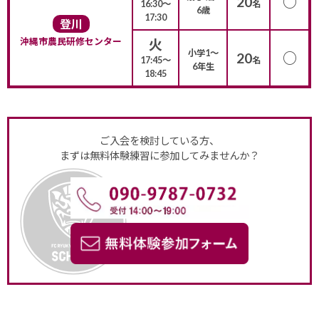
○
20
16:30〜
名
6歳
17:30
登川
沖縄市農民研修センター
火
小学1〜
○
20
17:45〜
名
6年生
18:45
ご入会を検討している方、
まずは無料体験練習に参加してみませんか？