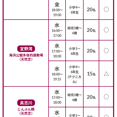
金
小学4〜
○
20
18:00〜
名
6年生
19:00
水
幼児3歳〜
○
20
16:00〜
名
6歳
17:00
水
宜野湾
小学1〜
○
20
17:00〜
名
6年生
海浜公園多目的運動場
18:00
（天然芝）
小学4〜
水
6年生
15
△
18:00〜
名
(テクニカ
19:15
ル)
水
幼児3歳〜
○
20
17:00〜
名
6歳
具志川
18:00
じんぶん館
水
（天然芝）
小学1〜