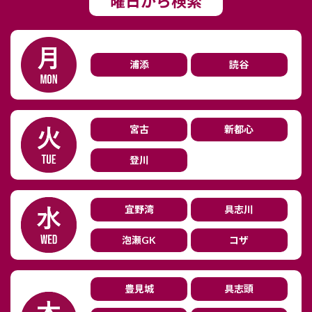
曜日から検索
浦添
読谷
宮古
新都心
登川
宜野湾
具志川
泡瀬GK
コザ
豊見城
具志頭