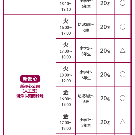
小学4〜
○
20
18:10〜
名
6年生
19:10
火
幼児3歳〜
○
20
16:00〜
名
6歳
17:00
火
小学1〜
△
20
17:00〜
名
3年生
18:00
火
小学4〜
○
20
18:00〜
名
6年生
新都心
19:00
新都心公園
（人工芝）
金
浦添ふ頭南緑地
幼児3歳〜
○
20
16:00〜
名
6歳
17:00
金
小学1〜
△
20
17:00〜
名
3年生
18:00